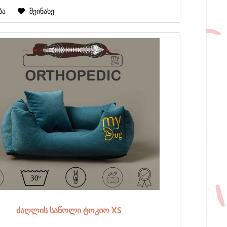
ბა
შეინახე
ძაღლის საწოლი ტოკიო XS