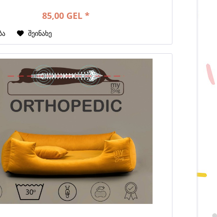
85,00 GEL *
ბა
შეინახე