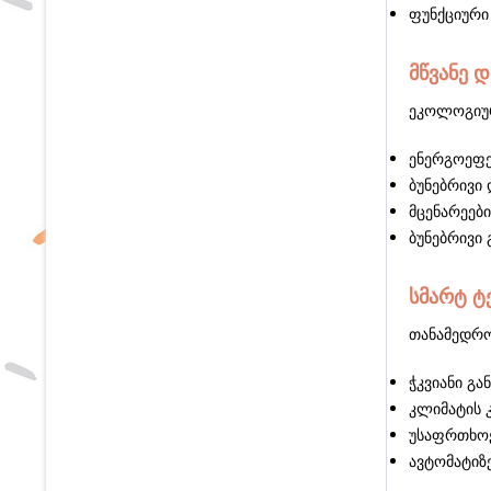
ფუნქციური 
მწვანე 
ეკოლოგიურ
ენერგოეფე
ბუნებრივი
მცენარეები
ბუნებრივი 
სმარტ ტ
თანამედრო
ჭკვიანი გა
კლიმატის
უსაფრთხოე
ავტომატიზ