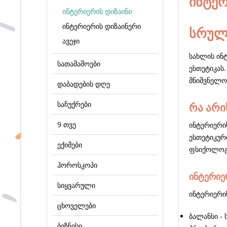
ინტერ
ინტერიერის დიზაინი
ინტერიერის დიზაინერი
სრული
ავეჯი
სახლის ინ
სათამაშოები
ესთეტიკას
მნიშვნელო
დაბადების დღე
საჩუქრები
რა არი
9 თვე
ინტერიერი
ესთეტიკურ
ექიმები
ფსიქოლოგ
ჰოროსკოპი
ინტერიე
სიყვარული
ინტერიერის
ცხოველები
ბალანსი -
ბიზნესი