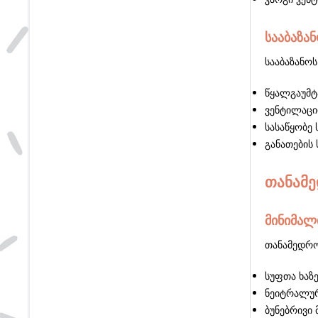
სააბაზა
სააბაზანო
წყალგაუმტ
ვენტილაცი
სასაწყობე 
განათების
თანამე
მინიმალ
თანამედრო
სუფთა ხაზ
ნეიტრალურ
ბუნებრივი 