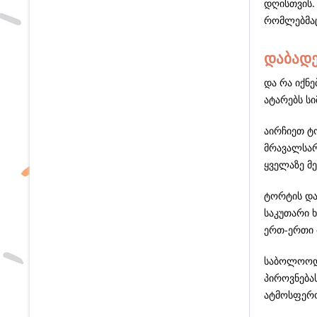
დღისთვის. 
რომლებმაც
დაბადე
და რა იქნ
ატარებს ს
აირჩიეთ ტო
მრავალსარ
ყველაზე მ
ტორტის და
საკუთარი 
ერთ-ერთი 
საბოლოოდ,
პიროვნება
ატმოსფერო