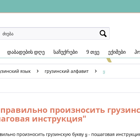
დაბადების დღე
საჩუქრები
9 თვე
ექიმები
ჰ
узинский язык​
грузинский алфавит
ყ
 правильно произносить грузинск
аговая инструкция"
вильно произносить грузинскую букву ყ - пошаговая инструкци