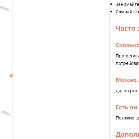
Занимайте
Слушайте 
Часто
Скольк
При регул
потребоват
Можно л
Да, но ре
Есть ли
Похожие зв
Допол