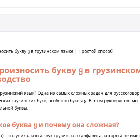
осить букву ყ в грузинском языке | Простой способ
роизносить букву ყ в грузинско
водство
грузинский язык? Одна из самых сложных задач для русскогово
ских грузинских букв, особенно буквы ყ. В этом руководстве м
альной буквы.
кое буква ყ и почему она сложная?
ар) - это уникальный звук грузинского алфавита, который не име