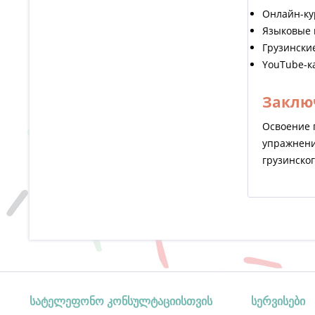
Онлайн-ку
Языковые 
Грузински
YouTube-к
Заклю
Освоение 
упражнени
грузинског
სატელეფონო კონსულტაციისთვის
სერვისები