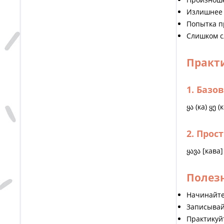
Излишнее 
Попытка п
Слишком с
Практ
1. Базо
ყა (ка) ყე (к
2. Прос
ყავა [кава
Полез
Начинайте
Записывай
Практикуй