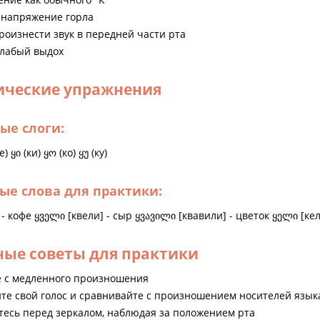
напряжение горла
роизнести звук в передней части рта
лабый выдох
ические упражнения
вые слоги:
е) ყი (ки) ყო (ко) ყუ (ку)
тые слова для практики:
] - кофе ყველი [квели] - сыр ყვავილი [квавили] - цветок ყელი [кели
ные советы для практики
 с медленного произношения
те свой голос и сравнивайте с произношением носителей язык
тесь перед зеркалом, наблюдая за положением рта