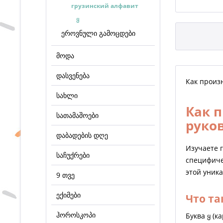
грузинский алфавит
ყ
ეროვნული გამოცდები
მოდა
დასვენება
Как произн
სახლი
Как п
სათამაშოები
руко
დაბადების დღე
Изучаете 
საჩუქრები
специфиче
этой уник
9 თვე
ექიმები
Что та
ჰოროსკოპი
Буква ყ (к