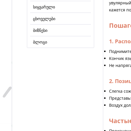
увулярный 
სიყვარული
кажется по
ცხოველები
Пошаг
ბიზნესი
1. Расп
ბლოგი
Поднимите
Кончик яз
Не напряг
2. Пози
Слегка со
Представьт
Воздух до
Часты
Произноше