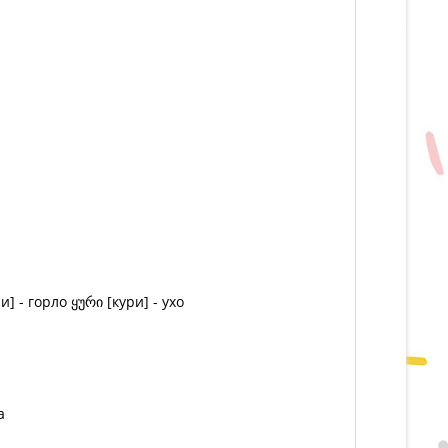
] - горло ყური [кури] - ухо
а