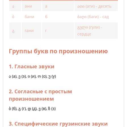
ა
ани
а
ათი (ати) - десять
ბ
бани
б
ბაღი (баги) - сад
გული (гули) -
გ
гани
г
сердце
Группы букв по произношению
1. Гласные звуки
ა
(а),
ე
(э),
ი
(и),
ო
(о),
უ
(у)
2. Согласные с простым
произношением
ბ
(б),
გ
(г),
დ
(д),
ვ
(в),
ზ
(з)
3. Специфические грузинские звуки