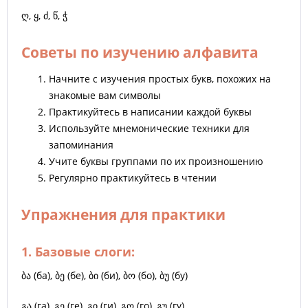
ღ
,
ყ
,
ძ
,
წ
,
ჭ
Советы по изучению алфавита
Начните с изучения простых букв, похожих на
знакомые вам символы
Практикуйтесь в написании каждой буквы
Используйте мнемонические техники для
запоминания
Учите буквы группами по их произношению
Регулярно практикуйтесь в чтении
Упражнения для практики
1. Базовые слоги:
ბა (ба), ბე (бе), ბი (би), ბო (бо), ბუ (бу)
გა (га), გე (ге), გი (ги), გო (го), გუ (гу)