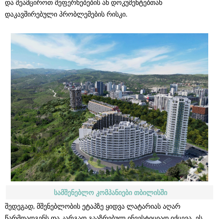
და შეამციროთ შეფერხებების ან დოკუმენტებთან
დაკავშირებული პრობლემების რისკი.
სამშენებლო კომპანიები თბილისში
შედეგად, მშენებლობის ეტაპზე ყიდვა ლატარიას აღარ
წარმოადგენს და კარგად გააზრებულ ინვესტიციად იქცევა. ეს